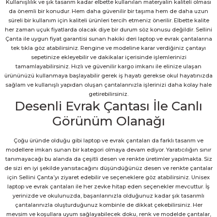
Kullanışlılık ve şık tasarım kadar elbette kullanılan materyalin kaliteli olması
da önemli bir konudur. Hem daha güvenilir bir taşıma hem de daha uzun
süreli bir kullanım için kaliteli ürünleri tercih etmeniz önerilir. Elbette kalite
her zaman uçuk fiyatlarda olacak diye bir durum söz konusu değildir. Sellini
Çanta ile uygun fiyat garantisi sunan hakiki deri laptop ve evrak çantalarına
tek tıkla göz atabilirsiniz. Rengine ve modeline karar verdiğiniz çantayı
sepetinize ekleyebilir ve dakikalar içerisinde işlemlerinizi
tamamlayabilirsiniz. Hızlı ve güvenilir kargo imkanı ile elinize ulaşan
ürününüzü kullanmaya başlayabilir gerek iş hayatı gerekse okul hayatınızda
sağlam ve kullanışlı yapıdan oluşan çantalarınızla işlerinizi daha kolay hale
getirebilirsiniz.
Desenli Evrak Çantası İle Canlı
Görünüm Olanağı
Çoğu üründe olduğu gibi laptop ve evrak çantaları da farklı tasarım ve
modellere imkan sunan bir kategori olmaya devam ediyor. Yaratıcılığın sınır
tanımayacağı bu alanda da çeşitli desen ve renkte üretimler yapılmakta. Siz
de sizi en iyi şekilde yansıtacağını düşündüğünüz desen ve renkte çantalar
için Sellini Çanta’yı ziyaret edebilir ve seçeneklere göz atabilirsiniz. Unisex
laptop ve evrak çantaları ile her zevke hitap eden seçenekler mevcuttur. İş
yerinizde ve okulunuzda, başarılarınızla olduğunuz kadar şık tasarımlı
çantalarınızla oluşturduğunuz kombinle de dikkat çekebilirsiniz. Her
mevsim ve koşullara uyum sağlayabilecek doku, renk ve modelde çantalar,