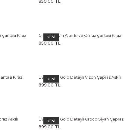
850,00 TL
çantası Kiraz
Cherry Kadın Altın El ve Omuz çantası Kiraz
YENİ
Charm Aksesuarlı
850,00 TL
antası Kiraz
Livia Kadın Gold Detaylı Vizon Çapraz Askılı
YENİ
Omuz Çantası
899,00 TL
raz Askılı
Livia Kadın Gold Detaylı Croco Siyah Çapraz
YENİ
Askılı Omuz Çantası
899,00 TL