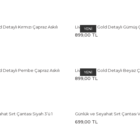
d Detaylı Kırmızı Çapraz Askılı
Livia Kadın Gold Detaylı Gümüş Ç
YENİ
Omuz Çantası
899,00 TL
ld Detaylı Pembe Çapraz Askılı
Livia Kadın Gold Detaylı Beyaz Ç
YENİ
Omuz Çantası
899,00 TL
at Sırt Çantası Siyah 3’ü 1
Günlük ve Seyahat Sırt Çantası V
arım
Ergonomik Tasarım
699,00 TL