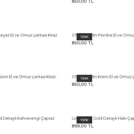
850,00 TL
eyaz El ve Omuz çantası Kiraz
Cherry Kadın Pembe El ve Omuz 
YENİ
rlı
Charm Aksesuarlı
850,00 TL
izon El ve Omuz çantası Kiraz
Cherry Kadın Krem El ve Omuz ç
YENİ
rlı
Charm Aksesuarlı
850,00 TL
ld Detaylı Kahverengi Çapraz
Livia Kadın Gold Detaylı Haki Çap
YENİ
ntası
Omuz Çantası
899,00 TL