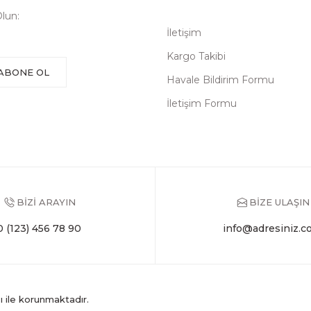
lun:
İletişim
Kargo Takibi
ABONE OL
Havale Bildirim Formu
İletişim Formu
BİZİ ARAYIN
BİZE ULAŞIN
0 (123) 456 78 90
info@adresiniz.c
sı ile korunmaktadır.