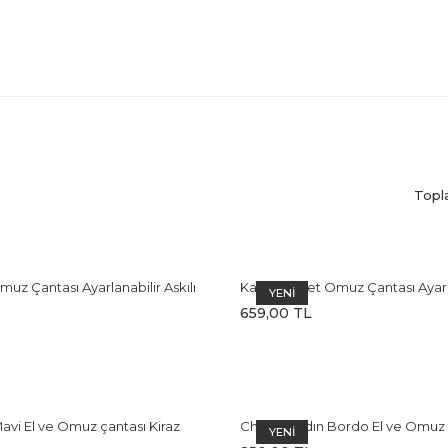
Topl
uz Çantası Ayarlanabilir Askılı
Kadın Baget Omuz Çantası Ayarlan
YENİ
nta
Bordo Çanta
659,00 TL
avi El ve Omuz çantası Kiraz
Cherry Kadın Bordo El ve Omuz ç
YENİ
rlı
Charm Aksesuarlı