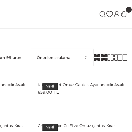
am 99 ürün
abilir Askılı
Kadın Baget Omuz Çantası Ayarlanabilir Askılı
YENİ
Beyaz Çanta
659,00 TL
antası Kiraz
Cherry Kadın Gri El ve Omuz çantası Kiraz
YENİ
Charm Aksesuarlı