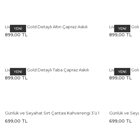
Livia Kadın Gold Detaylı Altın Çapraz Askılı
Livia Kadın Gol
YENİ
YENİ
Omuz Çantası
Omuz Çantası
899,00 TL
899,00 TL
Livia Kadın Gold Detaylı Taba Çapraz Askılı
Livia Kadın Go
YENİ
YENİ
Omuz Çantası
Omuz Çantası
899,00 TL
899,00 TL
Günlük ve Seyahat Sırt Çantası Kahverengi 3’ü 1
Günlük ve Seyah
Ergonomik Tasarım
Ergonomik Tas
699,00 TL
699,00 TL