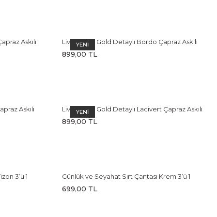
apraz Askılı
Livia Kadın Gold Detaylı Bordo Çapraz Askılı
YENİ
Omuz Çantası
899,00 TL
apraz Askılı
Livia Kadın Gold Detaylı Lacivert Çapraz Askılı
YENİ
Omuz Çantası
899,00 TL
izon 3’ü 1
Günlük ve Seyahat Sırt Çantası Krem 3’ü 1
Ergonomik Tasarım
699,00 TL