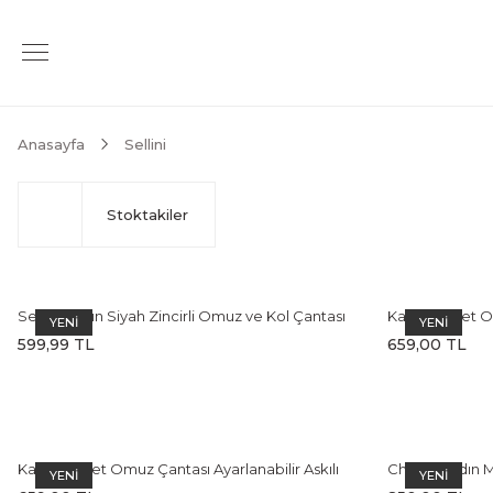
Anasayfa
Sellini
Stoktakiler
Sellini Kadın Siyah Zincirli Omuz ve Kol Çantası
Kadın Baget Om
YENİ
YENİ
Kahverengi Ça
599,99 TL
659,00 TL
Kadın Baget Omuz Çantası Ayarlanabilir Askılı
Cherry Kadın M
YENİ
YENİ
Siyah Çanta
Charm Aksesua