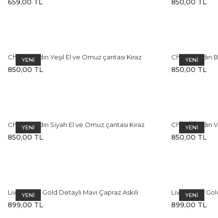
659,00 TL
850,00 TL
Cherry Kadın Yeşil El ve Omuz çantası Kiraz
Cherry Kadın B
YENİ
YENİ
Charm Aksesuarlı
Charm Aksesua
850,00 TL
850,00 TL
Cherry Kadın Siyah El ve Omuz çantası Kiraz
Cherry Kadın V
YENİ
YENİ
Charm Aksesuarlı
Charm Aksesua
850,00 TL
850,00 TL
Livia Kadın Gold Detaylı Mavi Çapraz Askılı
Livia Kadın Go
YENİ
YENİ
Omuz Çantası
Askılı Omuz Ça
899,00 TL
899,00 TL